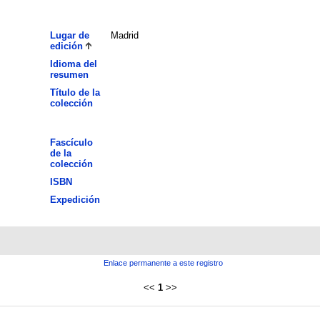
Lugar de
Madrid
edición
Idioma del
resumen
Título de la
colección
Fascículo
de la
colección
ISBN
Expedición
Enlace permanente a este registro
<<
1
>>