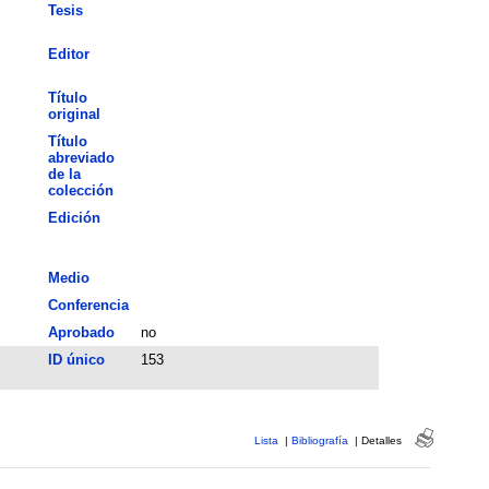
Tesis
Editor
Título
original
Título
abreviado
de la
colección
Edición
Medio
Conferencia
Aprobado
no
ID único
153
Lista
|
Bibliografía
|
Detalles