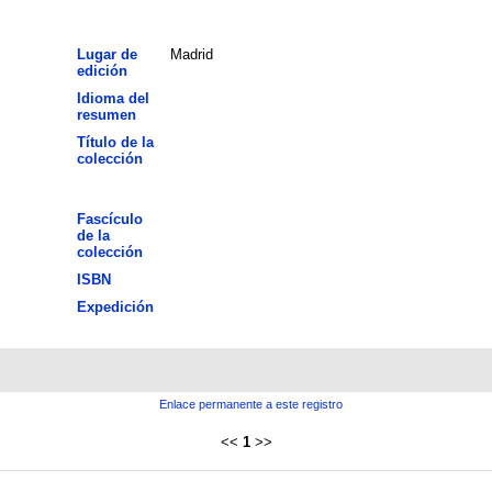
Lugar de
Madrid
edición
Idioma del
resumen
Título de la
colección
Fascículo
de la
colección
ISBN
Expedición
Enlace permanente a este registro
<<
1
>>