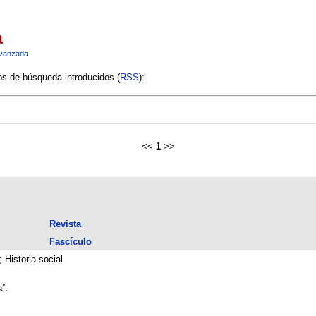
a
vanzada
ios de búsqueda introducidos (
RSS
):
<<
1
>>
Revista
Fascículo
;
Historia social
”.