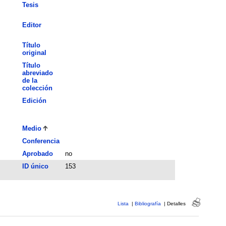
Tesis
Editor
Título
original
Título
abreviado
de la
colección
Edición
Medio
Conferencia
Aprobado
no
ID único
153
Lista
|
Bibliografía
|
Detalles