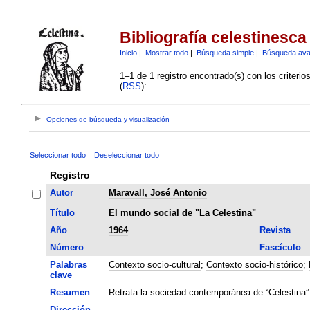
Bibliografía celestinesca
Inicio
|
Mostrar todo
|
Búsqueda simple
|
Búsqueda av
1–1 de 1 registro encontrado(s) con los criteri
(
RSS
):
Opciones de búsqueda y visualización
Seleccionar todo
Deseleccionar todo
Registro
Autor
Maravall, José Antonio
Título
El mundo social de "La Celestina"
Año
1964
Revista
Número
Fascículo
Palabras
Contexto socio-cultural
;
Contexto socio-histórico
;
clave
Resumen
Retrata la sociedad contemporánea de “Celestina”
Dirección