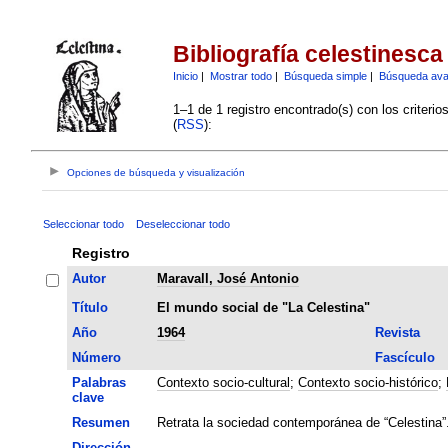
Bibliografía celestinesca
Inicio
|
Mostrar todo
|
Búsqueda simple
|
Búsqueda av
1–1 de 1 registro encontrado(s) con los criteri
(
RSS
):
Opciones de búsqueda y visualización
Seleccionar todo
Deseleccionar todo
Registro
Autor
Maravall, José Antonio
Título
El mundo social de "La Celestina"
Año
1964
Revista
Número
Fascículo
Palabras
Contexto socio-cultural
;
Contexto socio-histórico
;
clave
Resumen
Retrata la sociedad contemporánea de “Celestina”
Dirección