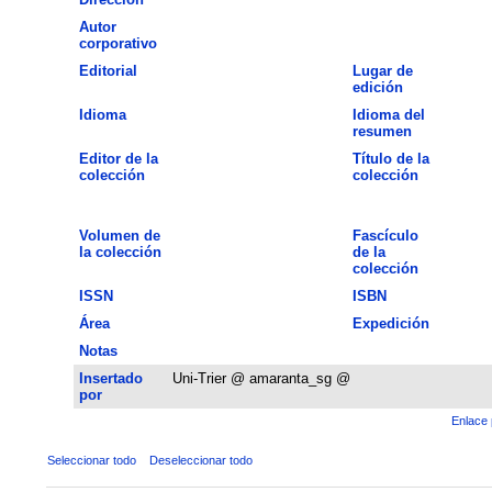
Autor
corporativo
Editorial
Lugar de
edición
Idioma
Idioma del
resumen
Editor de la
Título de la
colección
colección
Volumen de
Fascículo
la colección
de la
colección
ISSN
ISBN
Área
Expedición
Notas
Insertado
Uni-Trier @ amaranta_sg @
por
Enlace 
Seleccionar todo
Deseleccionar todo