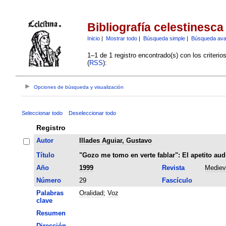
Bibliografía celestinesca
Inicio
|
Mostrar todo
|
Búsqueda simple
|
Búsqueda av
1–1 de 1 registro encontrado(s) con los criteri
(
RSS
):
Opciones de búsqueda y visualización
Seleccionar todo
Deseleccionar todo
Registro
Autor
Illades Aguiar, Gustavo
Título
"Gozo me tomo en verte fablar": El apetito aud
Año
1999
Revista
Mediev
Número
29
Fascículo
Palabras
Oralidad
;
Voz
clave
Resumen
Dirección