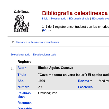
Bibliografía celestinesca
Inicio
|
Mostrar todo
|
Búsqueda simple
|
Búsqueda av
1–1 de 1 registro encontrado(s) con los criteri
(
RSS
):
Opciones de búsqueda y visualización
Seleccionar todo
Deseleccionar todo
Registro
Autor
Illades Aguiar, Gustavo
Título
"Gozo me tomo en verte fablar": El apetito aud
Año
1999
Revista
Mediev
Número
29
Fascículo
Palabras
Oralidad
;
Voz
clave
Resumen
Dirección