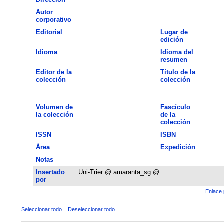
Autor
corporativo
Editorial
Lugar de
edición
Idioma
Idioma del
resumen
Editor de la
Título de la
colección
colección
Volumen de
Fascículo
la colección
de la
colección
ISSN
ISBN
Área
Expedición
Notas
Insertado
Uni-Trier @ amaranta_sg @
por
Enlace 
Seleccionar todo
Deseleccionar todo