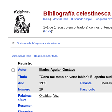
Bibliografía celestinesca
Inicio
|
Mostrar todo
|
Búsqueda simple
|
Búsqueda av
1–1 de 1 registro encontrado(s) con los criteri
(
RSS
):
Opciones de búsqueda y visualización
Seleccionar todo
Deseleccionar todo
Registro
Autor
Illades Aguiar, Gustavo
Título
"Gozo me tomo en verte fablar": El apetito aud
Año
1999
Revista
Mediev
Número
29
Fascículo
Palabras
Oralidad
;
Voz
clave
Resumen
Dirección