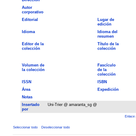
Autor
corporativo
Editorial
Lugar de
edición
Idioma
Idioma del
resumen
Editor de la
Título de la
colección
colección
Volumen de
Fascículo
la colección
de la
colección
ISSN
ISBN
Área
Expedición
Notas
Insertado
Uni-Trier @ amaranta_sg @
por
Enlace 
Seleccionar todo
Deseleccionar todo