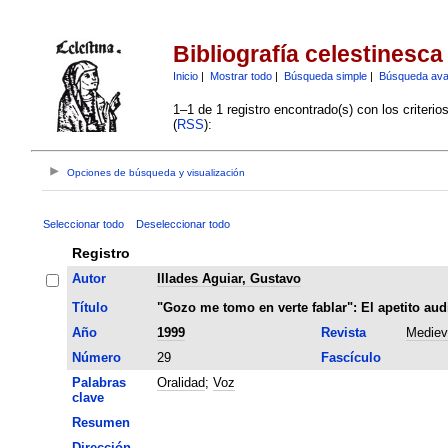
Bibliografía celestinesca
Inicio
|
Mostrar todo
|
Búsqueda simple
|
Búsqueda av
1–1 de 1 registro encontrado(s) con los criteri
(
RSS
):
Opciones de búsqueda y visualización
Seleccionar todo
Deseleccionar todo
Registro
Autor
Illades Aguiar, Gustavo
Título
"Gozo me tomo en verte fablar": El apetito aud
Año
1999
Revista
Mediev
Número
29
Fascículo
Palabras
Oralidad
;
Voz
clave
Resumen
Dirección