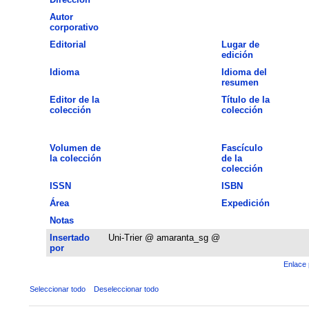
Autor
corporativo
Editorial
Lugar de
edición
Idioma
Idioma del
resumen
Editor de la
Título de la
colección
colección
Volumen de
Fascículo
la colección
de la
colección
ISSN
ISBN
Área
Expedición
Notas
Insertado
Uni-Trier @ amaranta_sg @
por
Enlace 
Seleccionar todo
Deseleccionar todo