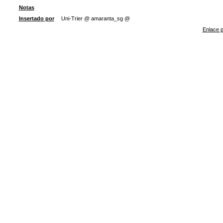
Notas
Insertado por
Uni-Trier @ amaranta_sg @
Enlace p