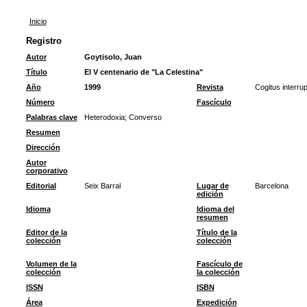
Inicio
Registro
Autor
Goytisolo, Juan
Título
El V centenario de "La Celestina"
Año
1999
Revista
Cogitus interru
Número
Fascículo
Palabras clave
Heterodoxia
;
Converso
Resumen
Dirección
Autor
corporativo
Editorial
Seix Barral
Lugar de
Barcelona
edición
Idioma
Idioma del
resumen
Editor de la
Título de la
colección
colección
Volumen de la
Fascículo de
colección
la colección
ISSN
ISBN
Área
Expedición