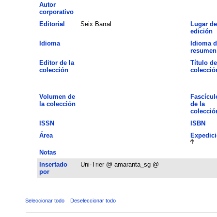
Autor
corporativo
Editorial
Seix Barral
Lugar de
edición
Idioma
Idioma d
resumen
Editor de la
Título de
colección
colecció
Volumen de
Fascícul
la colección
de la
colecció
ISSN
ISBN
Área
Expedic
Notas
Insertado
Uni-Trier @ amaranta_sg @
por
Seleccionar todo
Deseleccionar todo