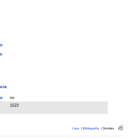
do
n
ncia
o
no
1523
Lista
|
Bibliografía
|
Detalles