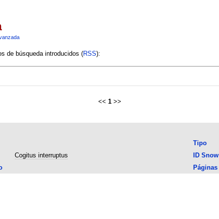
a
vanzada
ios de búsqueda introducidos (
RSS
):
<<
1
>>
Tipo
Cogitus interruptus
ID Snow
o
Páginas