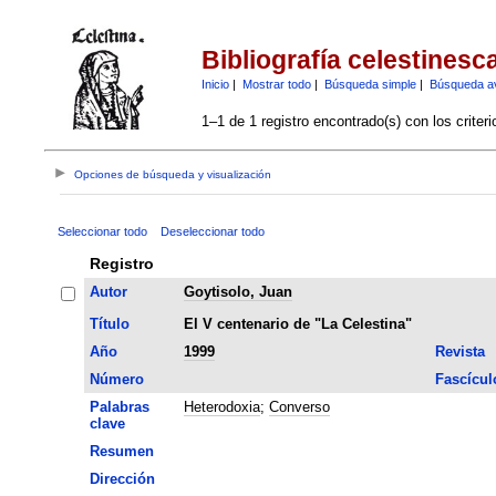
Bibliografía celestinesc
Inicio
|
Mostrar todo
|
Búsqueda simple
|
Búsqueda a
1–1 de 1 registro encontrado(s) con los criter
Opciones de búsqueda y visualización
Seleccionar todo
Deseleccionar todo
Registro
Autor
Goytisolo, Juan
Título
El V centenario de "La Celestina"
Año
1999
Revista
Número
Fascícul
Palabras
Heterodoxia
;
Converso
clave
Resumen
Dirección