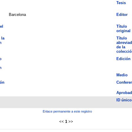
Tesis
Barcelona
Editor
el
Título
original
 la
Título
n
abrevia
de la
colecció
o
Edición
n
Medio
ión
Confere
Aprobad
ID único
Enlace permanente a este registro
<<
1
>>