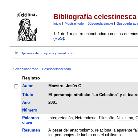
Bibliografía celestinesca
Inicio
|
Mostrar todo
|
Búsqueda simple
|
Búsqueda av
1–1 de 1 registro encontrado(s) con los criteri
(
RSS
):
Opciones de búsqueda y visualización
Seleccionar todo
Deseleccionar todo
Registro
Autor
Maestro, Jesús G.
Título
El personaje nihilista: "La Celestina" y el teat
Año
2001
Número
Palabras
Interpretación
;
Heterodoxia
;
Filosofía
;
Nihilismo
;
C
clave
Resumen
A pesar del anacronismo, relaciona la aparente fa
los personajes de laobra con el nihilismo.