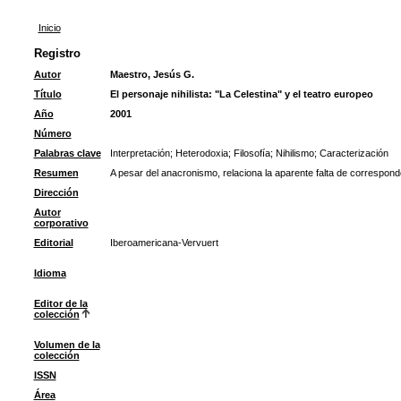
Inicio
Registro
Autor
Maestro, Jesús G.
Título
El personaje nihilista: "La Celestina" y el teatro europeo
Año
2001
Número
Palabras clave
Interpretación
;
Heterodoxia
;
Filosofía
;
Nihilismo
;
Caracterización
Resumen
A pesar del anacronismo, relaciona la aparente falta de corresponde
Dirección
Autor
corporativo
Editorial
Iberoamericana-Vervuert
Idioma
Editor de la
colección
Volumen de la
colección
ISSN
Área