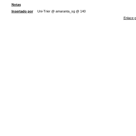
Notas
Insertado por
Uni-Trier @ amaranta_sg @ 140
Enlace p