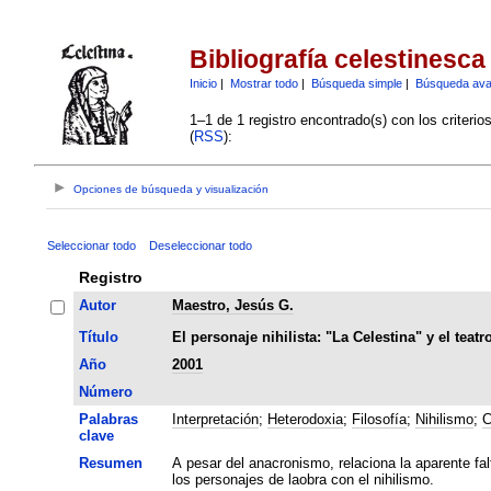
Bibliografía celestinesca
Inicio
|
Mostrar todo
|
Búsqueda simple
|
Búsqueda av
1–1 de 1 registro encontrado(s) con los criteri
(
RSS
):
Opciones de búsqueda y visualización
Seleccionar todo
Deseleccionar todo
Registro
Autor
Maestro, Jesús G.
Título
El personaje nihilista: "La Celestina" y el teat
Año
2001
Número
Palabras
Interpretación
;
Heterodoxia
;
Filosofía
;
Nihilismo
;
C
clave
Resumen
A pesar del anacronismo, relaciona la aparente fa
los personajes de laobra con el nihilismo.