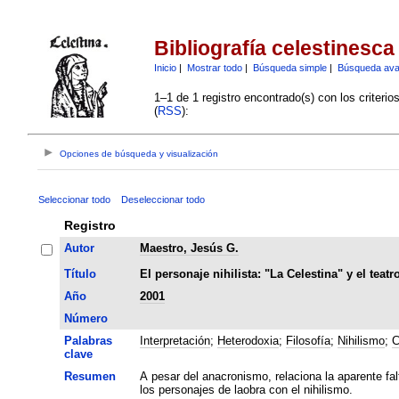
Bibliografía celestinesca
Inicio
|
Mostrar todo
|
Búsqueda simple
|
Búsqueda av
1–1 de 1 registro encontrado(s) con los criteri
(
RSS
):
Opciones de búsqueda y visualización
Seleccionar todo
Deseleccionar todo
Registro
Autor
Maestro, Jesús G.
Título
El personaje nihilista: "La Celestina" y el teat
Año
2001
Número
Palabras
Interpretación
;
Heterodoxia
;
Filosofía
;
Nihilismo
;
C
clave
Resumen
A pesar del anacronismo, relaciona la aparente fa
los personajes de laobra con el nihilismo.