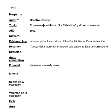
Inicio
Registro
Autor
Maestro, Jesús G.
Título
El personaje nihilista: "La Celestina" y el teatro europeo
Año
2001
Número
Palabras clave
Interpretación
;
Heterodoxia
;
Filosofía
;
Nihilismo
;
Caracterización
Resumen
A pesar del anacronismo, relaciona la aparente falta de corresponde
Dirección
Autor
corporativo
Editorial
Iberoamericana-Vervuert
Idioma
Editor de la
colección
Volumen de la
colección
ISSN
Área