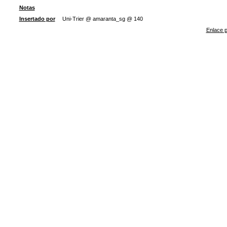
Notas
Insertado por
Uni-Trier @ amaranta_sg @ 140
Enlace p