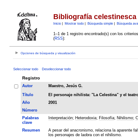
Bibliografía celestinesca
Inicio
|
Mostrar todo
|
Búsqueda simple
|
Búsqueda av
1–1 de 1 registro encontrado(s) con los criteri
(
RSS
):
Opciones de búsqueda y visualización
Seleccionar todo
Deseleccionar todo
Registro
Autor
Maestro, Jesús G.
Título
El personaje nihilista: "La Celestina" y el teat
Año
2001
Número
Palabras
Interpretación
;
Heterodoxia
;
Filosofía
;
Nihilismo
;
C
clave
Resumen
A pesar del anacronismo, relaciona la aparente fa
los personajes de laobra con el nihilismo.