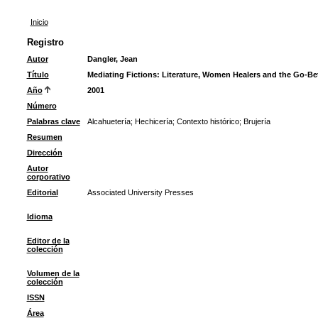
Inicio
Registro
Autor
Dangler, Jean
Título
Mediating Fictions: Literature, Women Healers and the Go-Be
Año
2001
Número
Palabras clave
Alcahuetería
;
Hechicería
;
Contexto histórico
;
Brujería
Resumen
Dirección
Autor
corporativo
Editorial
Associated University Presses
Idioma
Editor de la
colección
Volumen de la
colección
ISSN
Área