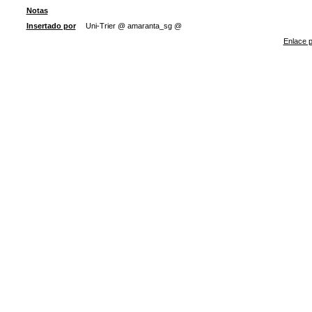
Notas
Insertado por
Uni-Trier @ amaranta_sg @
Enlace p