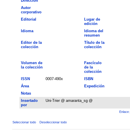
Dirección
Autor
corporativo
Editorial
Lugar de
edición
Idioma
Idioma del
resumen
Editor de la
Título de la
colección
colección
Volumen de
Fascículo
la colección
de la
colección
ISSN
0007-490x
ISBN
Área
Expedición
Notas
Insertado
Uni-Trier @ amaranta_sg @
por
Enlace 
Seleccionar todo
Deseleccionar todo