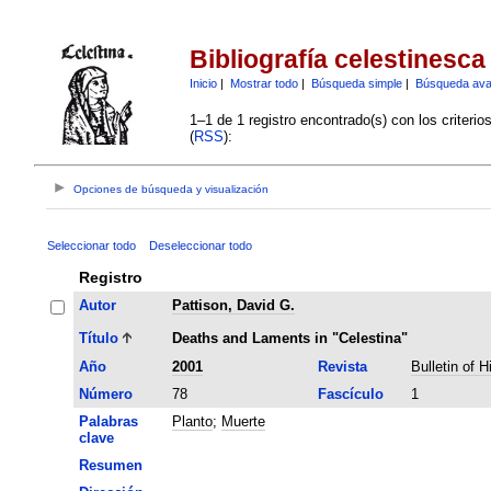
Bibliografía celestinesca
Inicio
|
Mostrar todo
|
Búsqueda simple
|
Búsqueda av
1–1 de 1 registro encontrado(s) con los criteri
(
RSS
):
Opciones de búsqueda y visualización
Seleccionar todo
Deseleccionar todo
Registro
Autor
Pattison, David G.
Título
Deaths and Laments in "Celestina"
Año
2001
Revista
Bulletin of 
Número
78
Fascículo
1
Palabras
Planto
;
Muerte
clave
Resumen