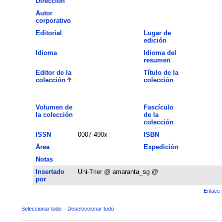
Dirección
Autor
corporativo
Editorial
Lugar de
edición
Idioma
Idioma del
resumen
Editor de la
Título de la
colección
colección
Volumen de
Fascículo
la colección
de la
colección
ISSN
0007-490x
ISBN
Área
Expedición
Notas
Insertado
Uni-Trier @ amaranta_sg @
por
Enlace 
Seleccionar todo
Deseleccionar todo