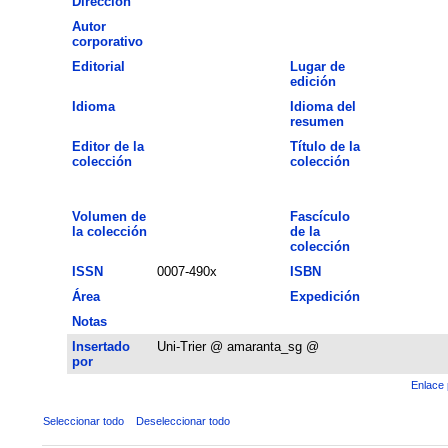
Dirección
Autor
corporativo
Editorial
Lugar de
edición
Idioma
Idioma del
resumen
Editor de la
Título de la
colección
colección
Volumen de
Fascículo
la colección
de la
colección
ISSN
0007-490x
ISBN
Área
Expedición
Notas
Insertado
Uni-Trier @ amaranta_sg @
por
Enlace 
Seleccionar todo
Deseleccionar todo