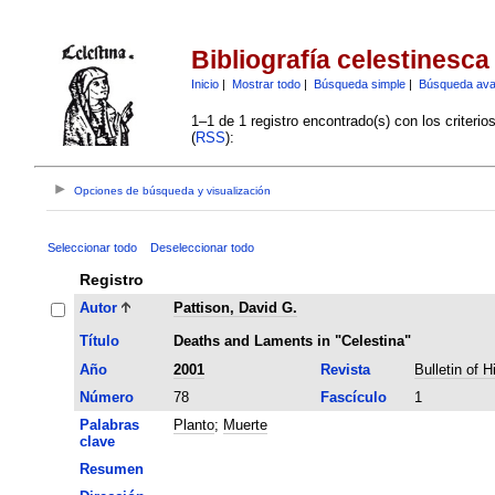
Bibliografía celestinesca
Inicio
|
Mostrar todo
|
Búsqueda simple
|
Búsqueda av
1–1 de 1 registro encontrado(s) con los criteri
(
RSS
):
Opciones de búsqueda y visualización
Seleccionar todo
Deseleccionar todo
Registro
Autor
Pattison, David G.
Título
Deaths and Laments in "Celestina"
Año
2001
Revista
Bulletin of 
Número
78
Fascículo
1
Palabras
Planto
;
Muerte
clave
Resumen