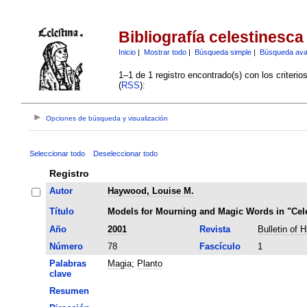
Bibliografía celestinesca
Inicio
|
Mostrar todo
|
Búsqueda simple
|
Búsqueda av
1–1 de 1 registro encontrado(s) con los criteri
(
RSS
):
Opciones de búsqueda y visualización
Seleccionar todo
Deseleccionar todo
Registro
Autor
Haywood, Louise M.
Título
Models for Mourning and Magic Words in "Cele
Año
2001
Revista
Bulletin of 
Número
78
Fascículo
1
Palabras
Magia
;
Planto
clave
Resumen