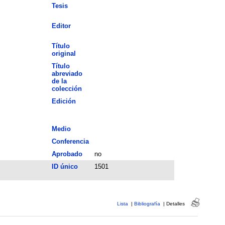
Tesis
Editor
Título
original
Título
abreviado
de la
colección
Edición
Medio
Conferencia
Aprobado
no
ID único
1501
Lista
|
Bibliografía
|
Detalles