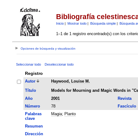
Bibliografía celestinesc
Inicio
|
Mostrar todo
|
Búsqueda simple
|
Búsqueda a
1–1 de 1 registro encontrado(s) con los criter
Opciones de búsqueda y visualización
Seleccionar todo
Deseleccionar todo
Registro
Autor
Haywood, Louise M.
Título
Models for Mourning and Magic Words in "Ce
Año
2001
Revista
Número
78
Fascículo
Palabras
Magia
;
Planto
clave
Resumen
Dirección