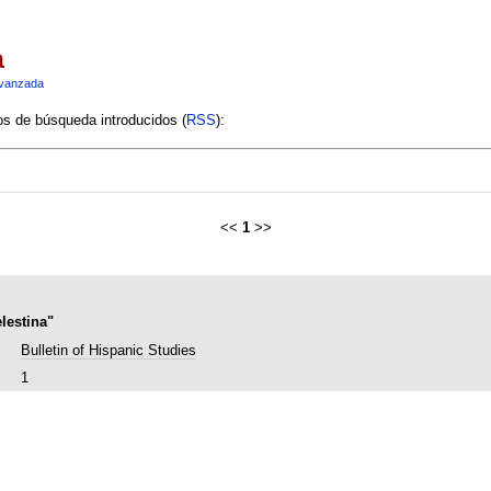
a
vanzada
ios de búsqueda introducidos (
RSS
):
<<
1
>>
lestina"
Bulletin of Hispanic Studies
1