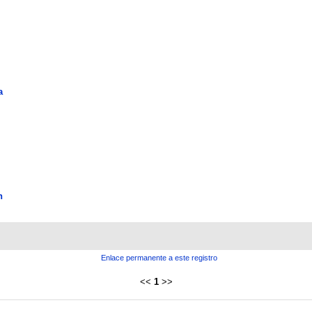
a
n
Enlace permanente a este registro
<<
1
>>