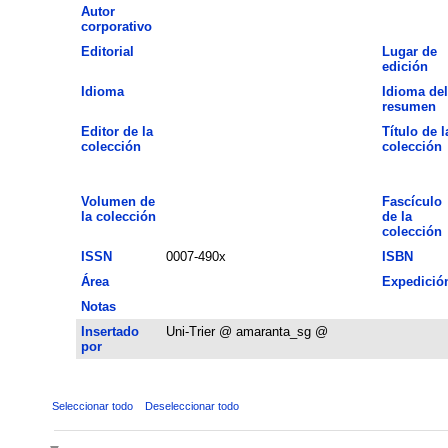
Autor
corporativo
Editorial
Lugar de
edición
Idioma
Idioma del
resumen
Editor de la
Título de l
colección
colección
Volumen de
Fascículo
la colección
de la
colección
ISSN
0007-490x
ISBN
Área
Expedició
Notas
Insertado
Uni-Trier @ amaranta_sg @
por
Seleccionar todo
Deseleccionar todo