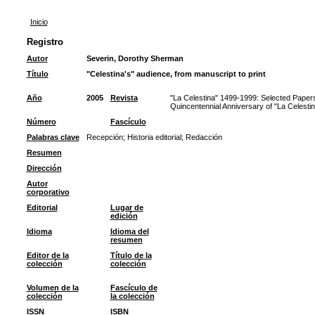
Inicio
Registro
Autor
Severin, Dorothy Sherman
Título
"Celestina's" audience, from manuscript to print
Año
2005
Revista
"La Celestina" 1499-1999: Selected Paper
Quincentennial Anniversary of "La Celest
Número
Fascículo
Palabras clave
Recepción
;
Historia editorial
;
Redacción
Resumen
Dirección
Autor
corporativo
Editorial
Lugar de
edición
Idioma
Idioma del
resumen
Editor de la
Título de la
colección
colección
Volumen de la
Fascículo de
colección
la colección
ISSN
ISBN