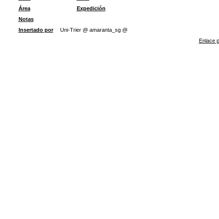
Área
Expedición
Notas
Insertado por
Uni-Trier @ amaranta_sg @
Enlace p