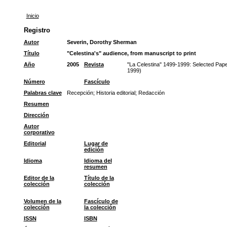
Inicio
Registro
Autor
Severin, Dorothy Sherman
Título
"Celestina's" audience, from manuscript to print
Año
2005
Revista
"La Celestina" 1499-1999: Selected Pape
1999)
Número
Fascículo
Palabras clave
Recepción
;
Historia editorial
;
Redacción
Resumen
Dirección
Autor
corporativo
Editorial
Lugar de
edición
Idioma
Idioma del
resumen
Editor de la
Título de la
colección
colección
Volumen de la
Fascículo de
colección
la colección
ISSN
ISBN