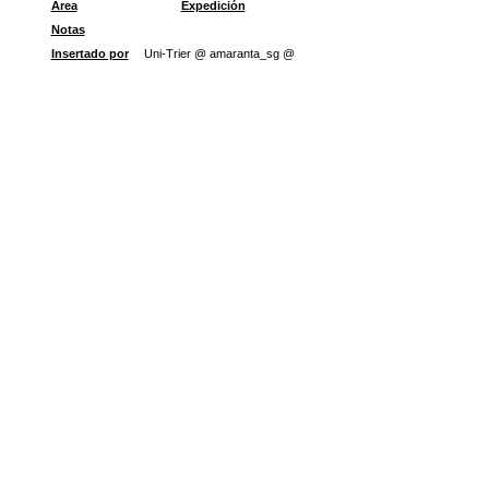
Área
Expedición
Notas
Insertado por
Uni-Trier @ amaranta_sg @