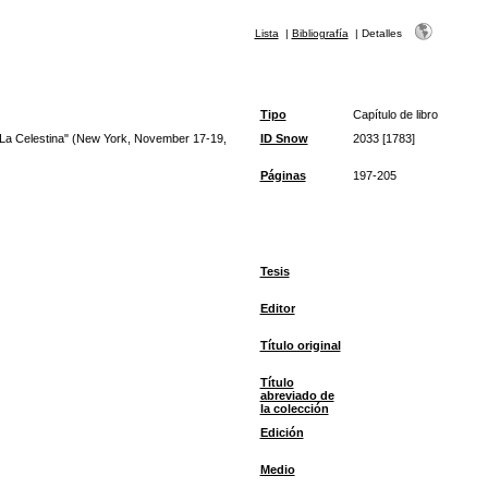
Lista
|
Bibliografía
|
Detalles
Tipo
Capítulo de libro
 "La Celestina" (New York, November 17-19,
ID Snow
2033 [1783]
Páginas
197-205
Tesis
Editor
Título original
Título
abreviado de
la colección
Edición
Medio