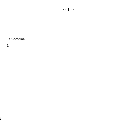
<<
1
>>
La Corónica
1
e