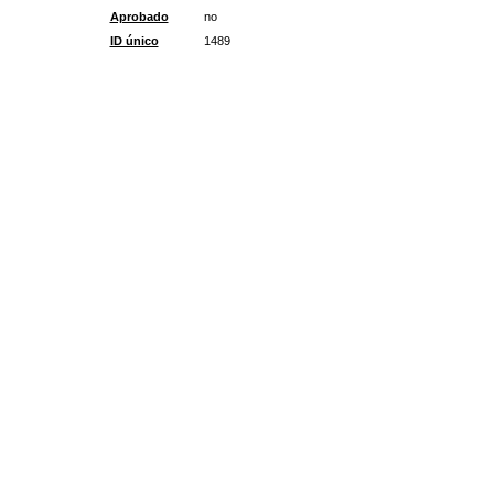
Aprobado
no
ID único
1489