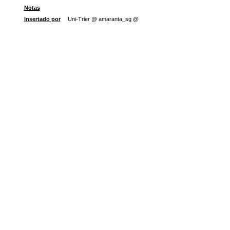
Notas
Insertado por
Uni-Trier @ amaranta_sg @