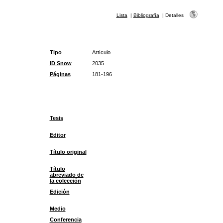
Lista
|
Bibliografía
|
Detalles
Tipo
Artículo
ID Snow
2035
Páginas
181-196
Tesis
Editor
Título original
Título
abreviado de
la colección
Edición
Medio
Conferencia