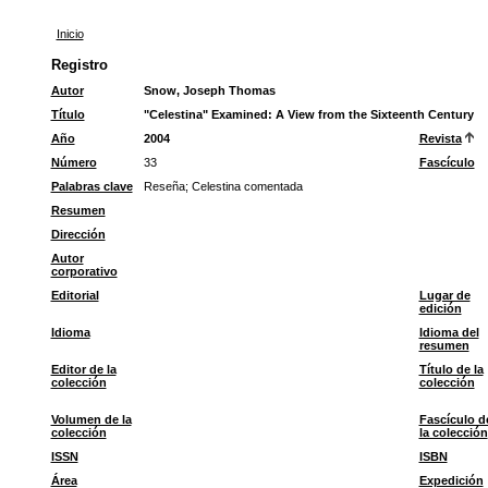
Inicio
Registro
Autor
Snow, Joseph Thomas
Título
"Celestina" Examined: A View from the Sixteenth Century
Año
2004
Revista
Número
33
Fascículo
Palabras clave
Reseña
;
Celestina comentada
Resumen
Dirección
Autor
corporativo
Editorial
Lugar de
edición
Idioma
Idioma del
resumen
Editor de la
Título de la
colección
colección
Volumen de la
Fascículo d
colección
la colección
ISSN
ISBN
Área
Expedición