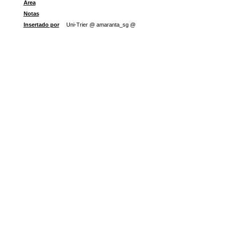
Área
Notas
Insertado por
Uni-Trier @ amaranta_sg @