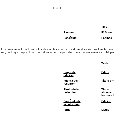
<<
1
>>
Tipo
Revista
ID Snow
Fascículo
Páginas
la de su tiempo, la cual era exitosa hacia el exterior pero extremadamente problemática a nivel
rna, por lo que no puede ser considerado una simple advertencia contra la avaricia. [Adapta
Tesis
Lugar de
Editor
edición
Idioma del
Título ori
resumen
Título de la
Título
colección
abreviad
la colecc
Fascículo de
Edición
la colección
ISBN
Medio