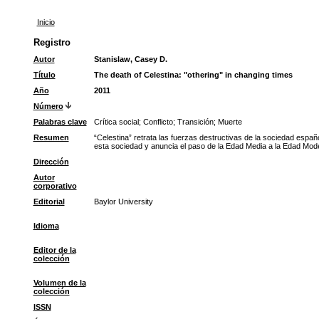
Inicio
Registro
Autor
Stanislaw, Casey D.
Título
The death of Celestina: "othering" in changing times
Año
2011
Número
Palabras clave
Crítica social
;
Conflicto
;
Transición
;
Muerte
Resumen
“Celestina” retrata las fuerzas destructivas de la sociedad españo
esta sociedad y anuncia el paso de la Edad Media a la Edad Mode
Dirección
Autor
corporativo
Editorial
Baylor University
Idioma
Editor de la
colección
Volumen de la
colección
ISSN