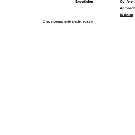
Expedición
Conferen
Aprobad
ID único
Enlace permanente a este registro