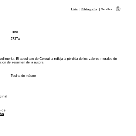
Lista
|
Bibliografía
|
Detalles
Libro
2737a
 interior. El asesinato de Celestina refleja la pérdida de los valores morales de
ción del resumen de la autora]
Tesina de máster
ginal
o de
ión