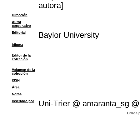
autora]
Dirección
Autor
corporativo
Editorial
Baylor University
Idioma
Editor de la
colección
Volumen de la
colección
ISSN
Área
Notas
Insertado por
Uni-Trier @ amaranta_sg @
Enlace p