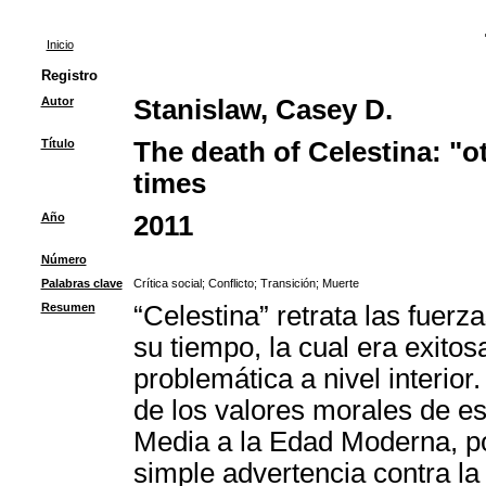
Inicio
Registro
Autor
Stanislaw, Casey D.
Título
The death of Celestina: "o
times
Año
2011
Número
Palabras clave
Crítica social
;
Conflicto
;
Transición
;
Muerte
Resumen
“Celestina” retrata las fuer
su tiempo, la cual era exito
problemática a nivel interior.
de los valores morales de es
Media a la Edad Moderna, po
simple advertencia contra la