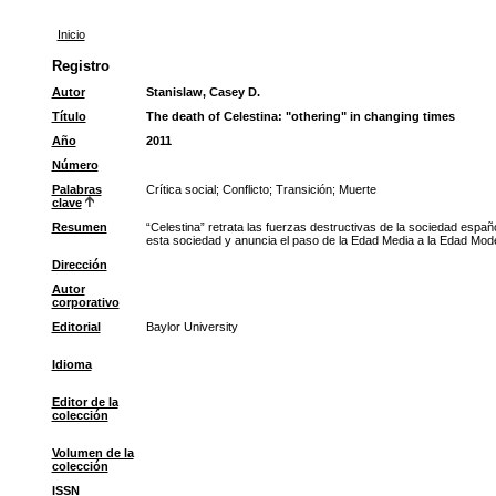
Inicio
Registro
Autor
Stanislaw, Casey D.
Título
The death of Celestina: "othering" in changing times
Año
2011
Número
Palabras
Crítica social
;
Conflicto
;
Transición
;
Muerte
clave
Resumen
“Celestina” retrata las fuerzas destructivas de la sociedad españo
esta sociedad y anuncia el paso de la Edad Media a la Edad Mode
Dirección
Autor
corporativo
Editorial
Baylor University
Idioma
Editor de la
colección
Volumen de la
colección
ISSN