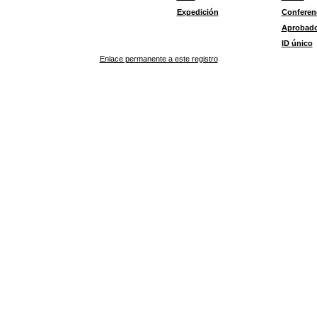
Expedición
Conferen
Aprobad
ID único
Enlace permanente a este registro