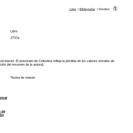
Lista
|
Bibliografía
|
Detalles
Libro
2737a
 interior. El asesinato de Celestina refleja la pérdida de los valores morales de
ción del resumen de la autora]
Tesina de máster
ginal
o de
ión