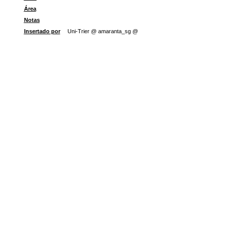
Área
Notas
Insertado por
Uni-Trier @ amaranta_sg @