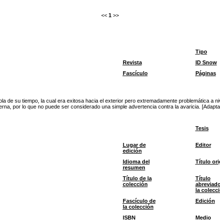
<<
1
>>
Tipo
Revista
ID Snow
Fascículo
Páginas
la de su tiempo, la cual era exitosa hacia el exterior pero extremadamente problemática a nivel
rna, por lo que no puede ser considerado una simple advertencia contra la avaricia. [Adapta
Tesis
Lugar de
Editor
edición
Idioma del
Título ori
resumen
Título de la
Título
colección
abreviad
la colecc
Fascículo de
Edición
la colección
ISBN
Medio