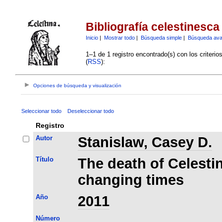
Bibliografía celestinesca
Inicio
|
Mostrar todo
|
Búsqueda simple
|
Búsqueda av
1–1 de 1 registro encontrado(s) con los criteri
(
RSS
):
Opciones de búsqueda y visualización
Seleccionar todo
Deseleccionar todo
Registro
Autor
Stanislaw, Casey D.
Título
The death of Celestin
changing times
Año
2011
Número