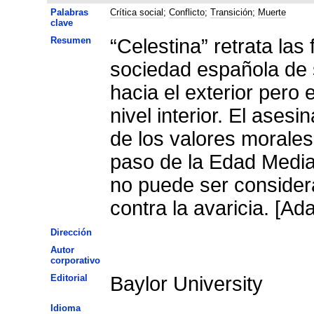
Palabras
Crítica social
;
Conflicto
;
Transición
;
Muerte
clave
Resumen
“Celestina” retrata las
sociedad española de s
hacia el exterior per
nivel interior. El asesinato de Celestina refleja la pérdida
de los valores morales
paso de la Edad Media
no puede ser consider
Dirección
Autor
corporativo
Editorial
Baylor University
Idioma