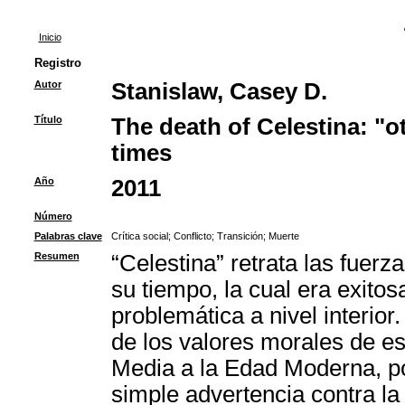
Inicio
Registro
Autor
Stanislaw, Casey D.
Título
The death of Celestina: "o
times
Año
2011
Número
Palabras clave
Crítica social
;
Conflicto
;
Transición
;
Muerte
Resumen
“Celestina” retrata las fuer
su tiempo, la cual era exito
problemática a nivel interior.
de los valores morales de es
Media a la Edad Moderna, po
simple advertencia contra la