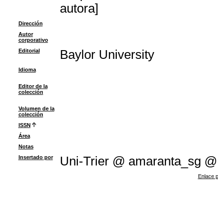
autora]
Dirección
Autor
corporativo
Editorial
Baylor University
Idioma
Editor de la
colección
Volumen de la
colección
ISSN
Área
Notas
Insertado por
Uni-Trier @ amaranta_sg @
Enlace p