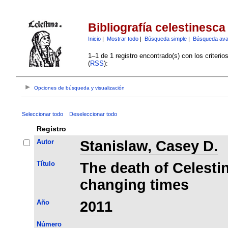
Bibliografía celestinesca
Inicio
|
Mostrar todo
|
Búsqueda simple
|
Búsqueda av
1–1 de 1 registro encontrado(s) con los criteri
(
RSS
):
Opciones de búsqueda y visualización
Seleccionar todo
Deseleccionar todo
Registro
Autor
Stanislaw, Casey D.
Título
The death of Celestin
changing times
Año
2011
Número