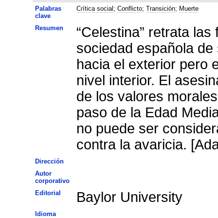
Palabras
Crítica social
;
Conflicto
;
Transición
;
Muerte
clave
Resumen
“Celestina” retrata las
sociedad española de s
hacia el exterior per
nivel interior. El asesinato de Celestina refleja la pérdida
de los valores morales
paso de la Edad Media
no puede ser consider
Dirección
Autor
corporativo
Editorial
Baylor University
Idioma