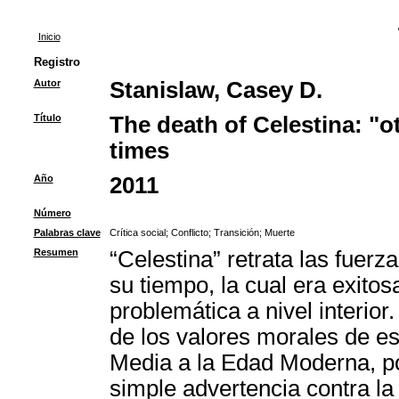
Inicio
Registro
Autor
Stanislaw, Casey D.
Título
The death of Celestina: "o
times
Año
2011
Número
Palabras clave
Crítica social
;
Conflicto
;
Transición
;
Muerte
Resumen
“Celestina” retrata las fuer
su tiempo, la cual era exito
problemática a nivel interior.
de los valores morales de es
Media a la Edad Moderna, po
simple advertencia contra la