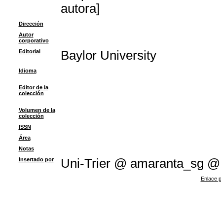
autora]
Dirección
Autor
corporativo
Editorial
Baylor University
Idioma
Editor de la
colección
Volumen de la
colección
ISSN
Área
Notas
Insertado por
Uni-Trier @ amaranta_sg @
Enlace p