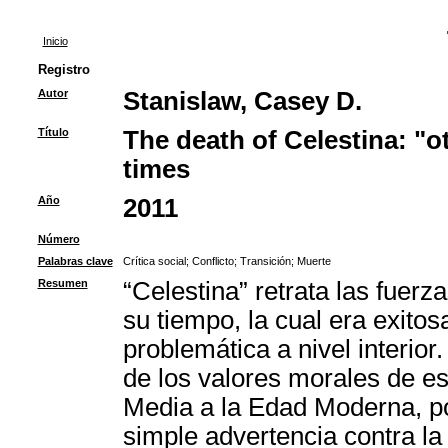
Inicio
Registro
Autor
Stanislaw, Casey D.
Título
The death of Celestina: "o
times
Año
2011
Número
Palabras clave
Crítica social
;
Conflicto
;
Transición
;
Muerte
Resumen
“Celestina” retrata las fuer
su tiempo, la cual era exito
problemática a nivel interior.
de los valores morales de es
Media a la Edad Moderna, po
simple advertencia contra la