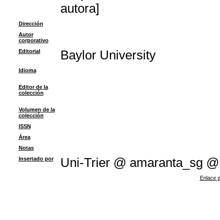
autora]
Dirección
Autor
corporativo
Editorial
Baylor University
Idioma
Editor de la
colección
Volumen de la
colección
ISSN
Área
Notas
Insertado por
Uni-Trier @ amaranta_sg @
Enlace p