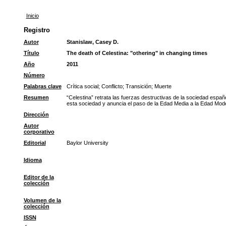
Inicio
Registro
Autor
Stanislaw, Casey D.
Título
The death of Celestina: "othering" in changing times
Año
2011
Número
Palabras clave
Crítica social
;
Conflicto
;
Transición
;
Muerte
Resumen
“Celestina” retrata las fuerzas destructivas de la sociedad españo
esta sociedad y anuncia el paso de la Edad Media a la Edad Mode
Dirección
Autor
corporativo
Editorial
Baylor University
Idioma
Editor de la
colección
Volumen de la
colección
ISSN