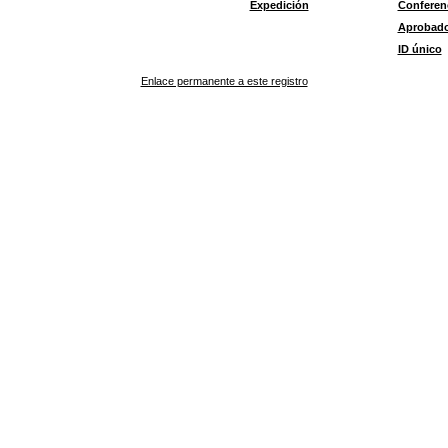
Expedición
Conferen
Aprobad
ID único
Enlace permanente a este registro