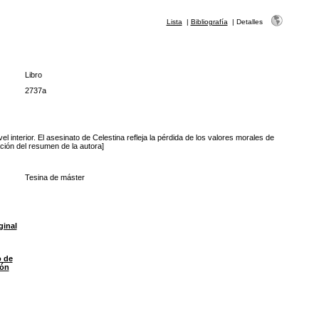
Lista
|
Bibliografía
|
Detalles
Libro
2737a
 interior. El asesinato de Celestina refleja la pérdida de los valores morales de
ción del resumen de la autora]
Tesina de máster
ginal
o de
ión