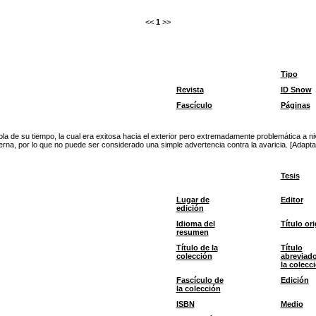
<<
1
>>
Tipo
Revista
ID Snow
Fascículo
Páginas
la de su tiempo, la cual era exitosa hacia el exterior pero extremadamente problemática a nivel
rna, por lo que no puede ser considerado una simple advertencia contra la avaricia. [Adapta
Tesis
Lugar de
Editor
edición
Idioma del
Título ori
resumen
Título de la
Título
colección
abreviad
la colecc
Fascículo de
Edición
la colección
ISBN
Medio