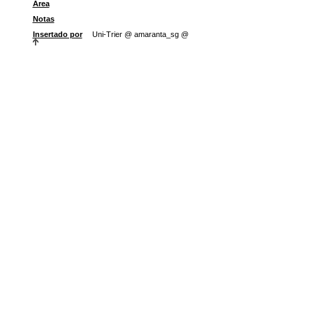
Área
Notas
Insertado por
Uni-Trier @ amaranta_sg @