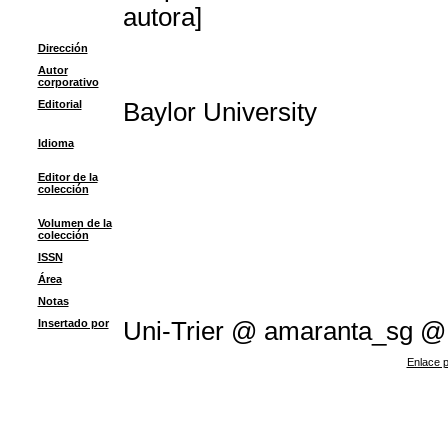
autora]
Dirección
Autor
corporativo
Editorial
Baylor University
Idioma
Editor de la
colección
Volumen de la
colección
ISSN
Área
Notas
Insertado por
Uni-Trier @ amaranta_sg @
Enlace p