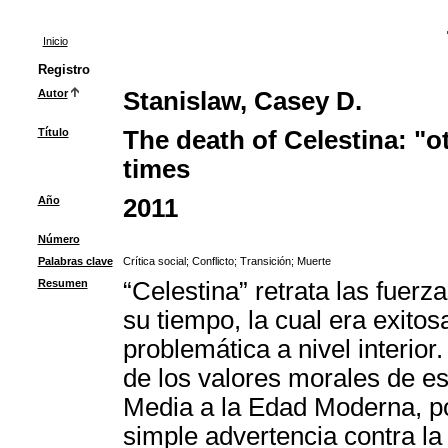
Inicio
Registro
Autor
Stanislaw, Casey D.
Título
The death of Celestina: "o
times
Año
2011
Número
Palabras clave
Crítica social
;
Conflicto
;
Transición
;
Muerte
Resumen
“Celestina” retrata las fuer
su tiempo, la cual era exito
problemática a nivel interior.
de los valores morales de es
Media a la Edad Moderna, po
simple advertencia contra la