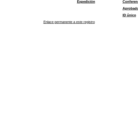
Expedición
Conferen
Aprobad
ID único
Enlace permanente a este registro