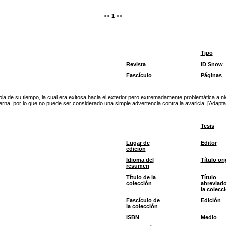
<<
1
>>
Tipo
Revista
ID Snow
Fascículo
Páginas
la de su tiempo, la cual era exitosa hacia el exterior pero extremadamente problemática a nivel
rna, por lo que no puede ser considerado una simple advertencia contra la avaricia. [Adapta
Tesis
Lugar de
Editor
edición
Idioma del
Título ori
resumen
Título de la
Título
colección
abreviad
la colecc
Fascículo de
Edición
la colección
ISBN
Medio