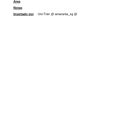
Área
Notas
Insertado por
Uni-Trier @ amaranta_sg @