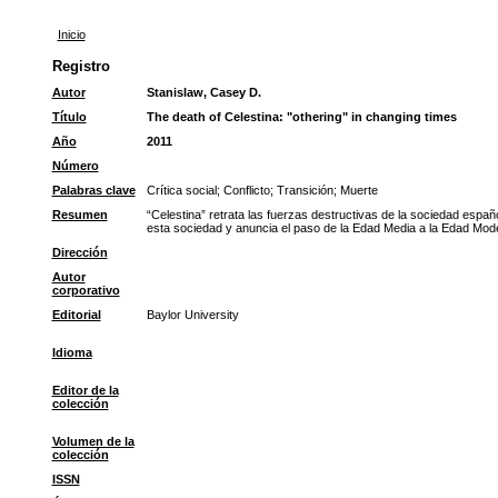
Inicio
Registro
Autor
Stanislaw, Casey D.
Título
The death of Celestina: "othering" in changing times
Año
2011
Número
Palabras clave
Crítica social
;
Conflicto
;
Transición
;
Muerte
Resumen
“Celestina” retrata las fuerzas destructivas de la sociedad españo
esta sociedad y anuncia el paso de la Edad Media a la Edad Mode
Dirección
Autor
corporativo
Editorial
Baylor University
Idioma
Editor de la
colección
Volumen de la
colección
ISSN