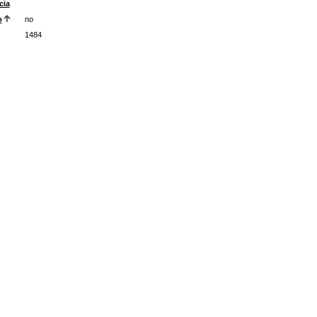
cia
o
no
1484