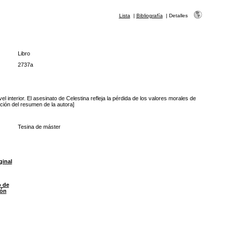
Lista
|
Bibliografía
|
Detalles
Libro
2737a
 interior. El asesinato de Celestina refleja la pérdida de los valores morales de
ción del resumen de la autora]
Tesina de máster
ginal
o de
ión