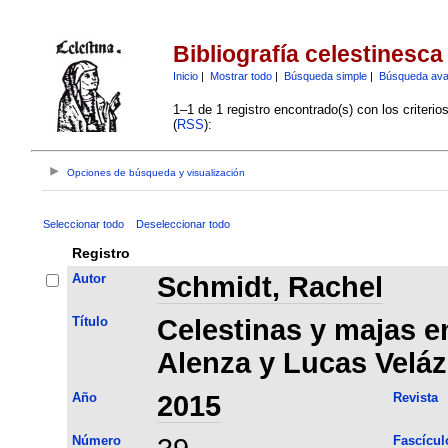
Bibliografía celestinesca
Inicio
|
Mostrar todo
|
Búsqueda simple
|
Búsqueda av
1–1 de 1 registro encontrado(s) con los criteri
(
RSS
):
Opciones de búsqueda y visualización
Seleccionar todo
Deseleccionar todo
Registro
Autor
Schmidt, Rachel
Título
Celestinas y majas e
Alenza y Lucas Velá
Año
2015
Revista
Número
Fascícul