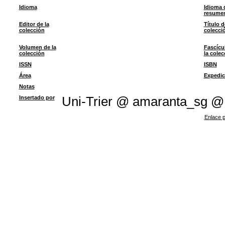
Idioma
Idioma 
resume
Editor de la
Título d
colección
colecci
Volumen de la
Fascícu
colección
la colec
ISSN
ISBN
Área
Expedic
Notas
Insertado por
Uni-Trier @ amaranta_sg @
Enlace p