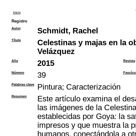
Inicio
Registro
Autor
Schmidt, Rachel
Título
Celestinas y majas en la o
Velázquez
Año
2015
Revista
Número
39
Fascícu
Palabras clave
Pintura
;
Caracterización
Resumen
Este artículo examina el des
las imágenes de la Celestina
establecidas por Goya: la s
impresos y que muestra la p
humanos, conectándola a ot