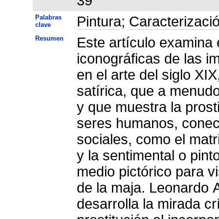
39
Palabras
Pintura
;
Caracterizaci
clave
Resumen
Este artículo examina el de
iconográficas de las i
en el arte del siglo XIX, ambas establecidas por Goya: la
satírica, que a menud
y que muestra la prost
seres humanos, conec
sociales, como el matr
y la sentimental o pin
medio pictórico para v
de la maja. Leonardo 
desarrolla la mirada c