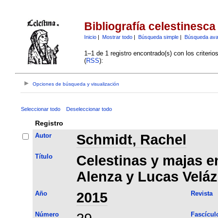
Bibliografía celestinesca
Inicio
|
Mostrar todo
|
Búsqueda simple
|
Búsqueda av
1–1 de 1 registro encontrado(s) con los criteri
(
RSS
):
Opciones de búsqueda y visualización
Seleccionar todo
Deseleccionar todo
Registro
Autor
Schmidt, Rachel
Título
Celestinas y majas e
Alenza y Lucas Velá
Año
2015
Revista
Número
Fascícul