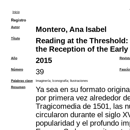
Inicio
Registro
Autor
Montero, Ana Isabel
Título
Reading at the Threshold: T
the Reception of the Early
Año
2015
Revist
Número
39
Fascíc
Palabras clave
Imaginería
;
Iconografía
;
Ilustraciones
Resumen
Ya sea en su formato origina
por primera vez alrededor de
Tragicomedia de 1501, las n
circularon durante el siglo 
popularidad y el profundo imp