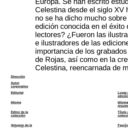
Europa. Se han escrito estud
Celestina desde el siglo XV
no se ha dicho mucho sobre l
edición conocida en el éxito
lectores? ¿Fueron las ilustr
e ilustradores de las edicion
importancia de los grabados e
de Rojas, así como en la cre
Celestina, reencarnada de m
Dirección
Autor
corporativo
Editorial
Lugar 
edició
Idioma
Idioma
resum
Editor de la
Título 
colección
colecc
Volumen de la
Fascíc