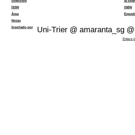
colección
la col
ISSN
ISBN
Área
Expedi
Notas
Insertado por
Uni-Trier @ amaranta_sg @
Enlace p