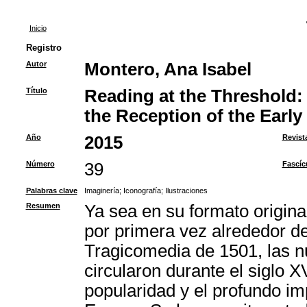
Inicio
Registro
Autor
Montero, Ana Isabel
Título
Reading at the Threshold: T
the Reception of the Early
Año
2015
Revist
Número
39
Fascíc
Palabras clave
Imaginería
;
Iconografía
;
Ilustraciones
Resumen
Ya sea en su formato origina
por primera vez alrededor de
Tragicomedia de 1501, las n
circularon durante el siglo 
popularidad y el profundo imp