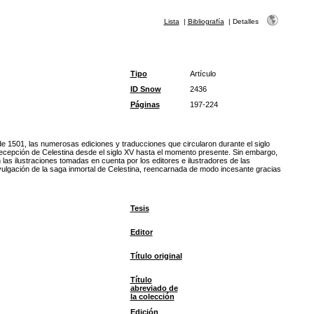
Lista
|
Bibliografía
|
Detalles
Tipo
Artículo
ID Snow
2436
Páginas
197-224
e 1501, las numerosas ediciones y traducciones que circularon durante el siglo
a recepción de Celestina desde el siglo XV hasta el momento presente. Sin embargo,
las ilustraciones tomadas en cuenta por los editores e ilustradores de las
 divulgación de la saga inmortal de Celestina, reencarnada de modo incesante gracias
Tesis
Editor
Título original
Título
abreviado de
la colección
Edición