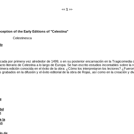
<<
1
>>
ception of the Early Editions of "Celestina"
Celestinesca
lo
icada por primera vez alrededor de 1499, o en su posterior encarnación en la Tragicomedia d
cto literario de Celestina a lo largo de Europa. Se han escrito estudios incontables sobre l
imera edición conocida en el éxito de la obra: ¿Cómo los interpretaron los lectores? ¿Fueron 
s grabados en la difusión y el éxito editorial de la obra de Rojas, así como en la creación y
e
del
n
e la
ón
lo de