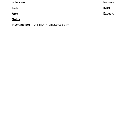
colección
la colec
ISSN
ISBN
Área
Expedic
Notas
Insertado por
Uni-Trier @ amaranta_sg @