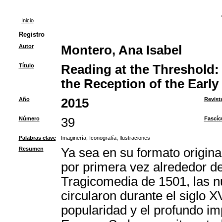
Inicio
Registro
Autor
Montero, Ana Isabel
Título
Reading at the Threshold: T
the Reception of the Early
Año
2015
Revist
Número
39
Fascíc
Palabras clave
Imaginería
;
Iconografía
;
Ilustraciones
Resumen
Ya sea en su formato origina
por primera vez alrededor de
Tragicomedia de 1501, las n
circularon durante el siglo 
popularidad y el profundo imp