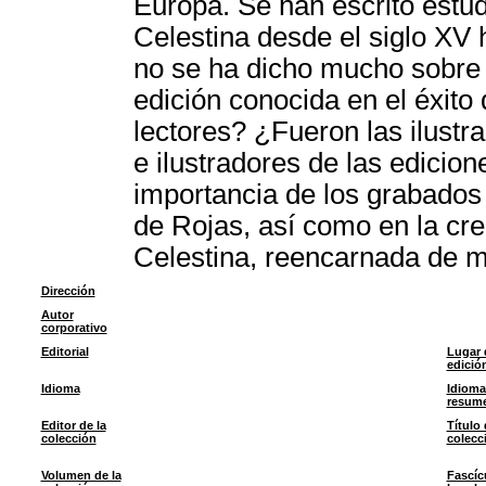
Europa. Se han escrito estud
Celestina desde el siglo XV
no se ha dicho mucho sobre l
edición conocida en el éxito
lectores? ¿Fueron las ilustr
e ilustradores de las edicion
importancia de los grabados e
de Rojas, así como en la cre
Celestina, reencarnada de m
Dirección
Autor
corporativo
Editorial
Lugar 
edició
Idioma
Idioma
resum
Editor de la
Título 
colección
colecc
Volumen de la
Fascíc