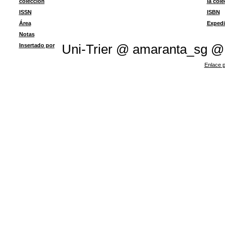
colección
la col
ISSN
ISBN
Área
Expedi
Notas
Insertado por
Uni-Trier @ amaranta_sg @
Enlace p