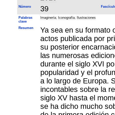
Número
39
Fascícul
Palabras
Imaginería
;
Iconografía
;
Ilustraciones
clave
Resumen
Ya sea en su formato o
actos publicada por pr
su posterior encarnac
las numerosas edicion
durante el siglo XVI p
popularidad y el profun
a lo largo de Europa. 
incontables sobre la r
siglo XV hasta el mom
se ha dicho mucho sobr
de la primera edición c