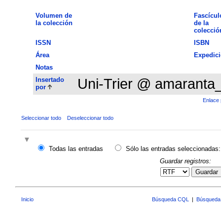
Volumen de
Fascícul
la colección
de la
colecció
ISSN
ISBN
Área
Expedic
Notas
Insertado
Uni-Trier @ amaranta
por
Enlace 
Seleccionar todo
Deseleccionar todo
Todas las entradas
Sólo las entradas seleccionadas:
Guardar registros:
Guardar
Inicio
Búsqueda CQL
|
Búsqueda