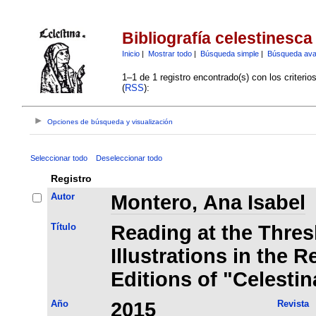
Bibliografía celestinesca
Inicio
|
Mostrar todo
|
Búsqueda simple
|
Búsqueda av
1–1 de 1 registro encontrado(s) con los criteri
(
RSS
):
Opciones de búsqueda y visualización
Seleccionar todo
Deseleccionar todo
Registro
Autor
Montero, Ana Isabel
Título
Reading at the Thres
Illustrations in the R
Editions of "Celestin
Año
2015
Revista