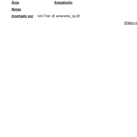
Área
Expedición
Notas
Insertado por
Uni-Trier @ amaranta_sg @
Enlace p