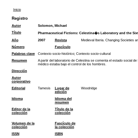
Inicio
Registro
Autor
Solomon, Michael
Título
Pharmaceutical Fictions: Celestina�s Laboratory and the Six
Año
2007
Revista
Medieval Iberia. Changing Societies an
Número
Fascículo
Palabras clave
Contexto socio-histórico
;
Contexto socio-cultural
Resumen
A partir del laboratorio de Celestina se comenta el estado social d
médico estaba bajo el control de los hombres.
Dirección
Autor
corporativo
Editorial
Tamesis
Lugar de
Woodridge
edición
Idioma
Idioma del
resumen
Editor de la
Título de la
colección
colección
Volumen de la
Fascículo de
colección
la colección
ISSN
ISBN