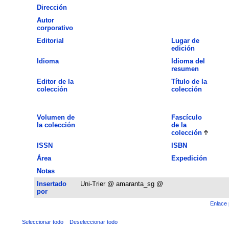
Dirección
Autor
corporativo
Editorial
Lugar de
edición
Idioma
Idioma del
resumen
Editor de la
Título de la
colección
colección
Volumen de
Fascículo
la colección
de la
colección
ISSN
ISBN
Área
Expedición
Notas
Insertado
Uni-Trier @ amaranta_sg @
por
Enlace 
Seleccionar todo
Deseleccionar todo