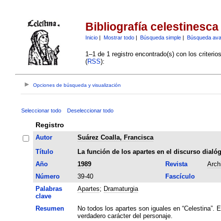
Bibliografía celestinesca
Inicio
|
Mostrar todo
|
Búsqueda simple
|
Búsqueda av
1–1 de 1 registro encontrado(s) con los criteri
(
RSS
):
Opciones de búsqueda y visualización
Seleccionar todo
Deseleccionar todo
Registro
Autor
Suárez Coalla, Francisca
Título
La función de los apartes en el discurso dialó
Año
1989
Revista
Arch
Número
39-40
Fascículo
Palabras
Apartes
;
Dramaturgia
clave
Resumen
No todos los apartes son iguales en “Celestina”. E
verdadero carácter del personaje.