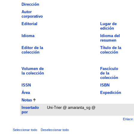
Dirección
Autor
corporativo
Editorial
Lugar de
edición
Idioma
Idioma del
resumen
Editor de la
Título de la
colección
colección
Volumen de
Fascículo
la colección
de la
colección
ISSN
ISBN
Área
Expedición
Notas
Insertado
Uni-Trier @ amaranta_sg @
por
Enlace 
Seleccionar todo
Deseleccionar todo