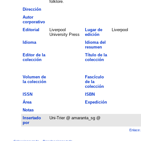
folklore.
Dirección
Autor
corporativo
Editorial
Liverpool
Lugar de
Liverpool
University Press
edición
Idioma
Idioma del
resumen
Editor de la
Título de la
colección
colección
Volumen de
Fascículo
la colección
de la
colección
ISSN
ISBN
Área
Expedición
Notas
Insertado
Uni-Trier @ amaranta_sg @
por
Enlace 