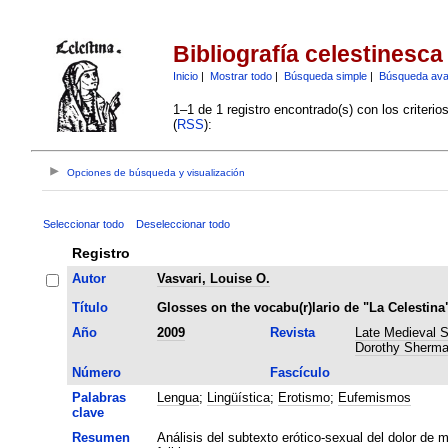
Bibliografía celestinesca
Inicio
|
Mostrar todo
|
Búsqueda simple
|
Búsqueda av
1–1 de 1 registro encontrado(s) con los criteri
(
RSS
):
Opciones de búsqueda y visualización
Seleccionar todo
Deseleccionar todo
Registro
Autor
Vasvari, Louise O.
Título
Glosses on the vocabu(r)lario de "La Celestina
Año
2009
Revista
Late Medieval S
Dorothy Sherma
Número
Fascículo
Palabras
Lengua
;
Lingüística
;
Erotismo
;
Eufemismos
clave
Resumen
Análisis del subtexto erótico-sexual del dolor de m