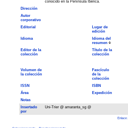
conocido en la Península Ibérica.
Dirección
Autor
corporativo
Editorial
Lugar de
edición
Idioma
Idioma del
resumen
Editor de la
Título de la
colección
colección
Volumen de
Fascículo
la colección
de la
colección
ISSN
ISBN
Área
Expedición
Notas
Insertado
Uni-Trier @ amaranta_sg @
por
Enlace 