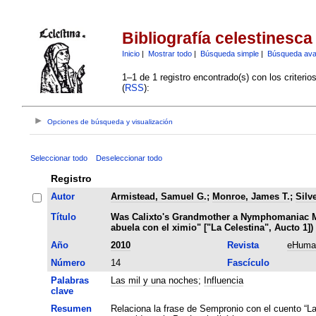
Bibliografía celestinesca
Inicio
|
Mostrar todo
|
Búsqueda simple
|
Búsqueda av
1–1 de 1 registro encontrado(s) con los criteri
(
RSS
):
Opciones de búsqueda y visualización
Seleccionar todo
Deseleccionar todo
Registro
Autor
Armistead, Samuel G.
;
Monroe, James T.
;
Silv
Título
Was Calixto's Grandmother a Nymphomaniac M
abuela con el ximio" ["La Celestina", Aucto 1])
Año
2010
Revista
eHuman
Número
14
Fascículo
Palabras
Las mil y una noches
;
Influencia
clave
Resumen
Relaciona la frase de Sempronio con el cuento “La