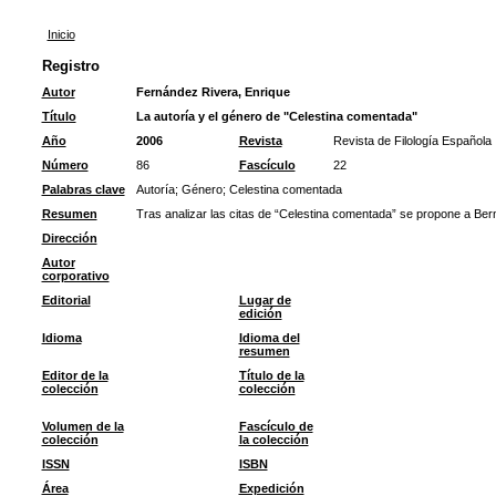
Inicio
Registro
Autor
Fernández Rivera, Enrique
Título
La autoría y el género de "Celestina comentada"
Año
2006
Revista
Revista de Filología Española
Número
86
Fascículo
22
Palabras clave
Autoría
;
Género
;
Celestina comentada
Resumen
Tras analizar las citas de “Celestina comentada” se propone a Be
Dirección
Autor
corporativo
Editorial
Lugar de
edición
Idioma
Idioma del
resumen
Editor de la
Título de la
colección
colección
Volumen de la
Fascículo de
colección
la colección
ISSN
ISBN
Área
Expedición