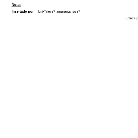
Notas
Insertado por
Uni-Trier @ amaranta_sg @
Enlace p